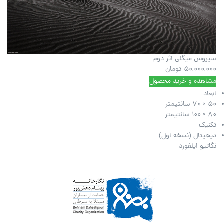
سیروس میگلی اثر دوم
50,000,000
تومان
مشاهده و خرید محصول
ابعاد
50 × 70 سانتیمتر
80 × 100 سانتیمتر
تکنیک
دیجیتال (نسخه اول)
نگاتیو ایلفورد