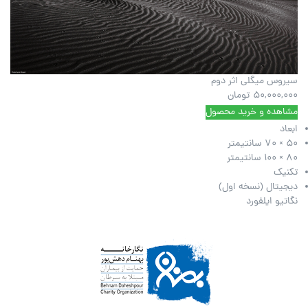
سیروس میگلی اثر دوم
50,000,000
تومان
مشاهده و خرید محصول
ابعاد
50 × 70 سانتیمتر
80 × 100 سانتیمتر
تکنیک
دیجیتال (نسخه اول)
نگاتیو ایلفورد