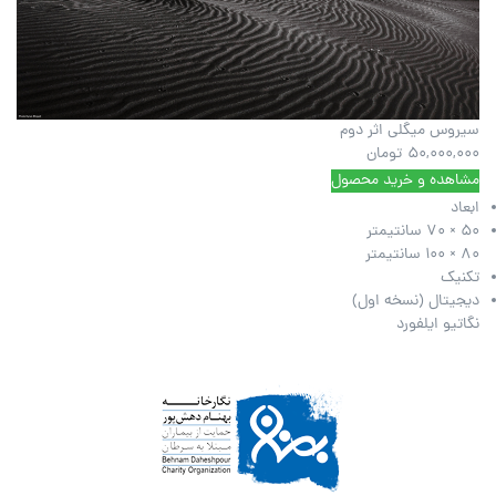
سیروس میگلی اثر دوم
50,000,000
تومان
مشاهده و خرید محصول
ابعاد
50 × 70 سانتیمتر
80 × 100 سانتیمتر
تکنیک
دیجیتال (نسخه اول)
نگاتیو ایلفورد