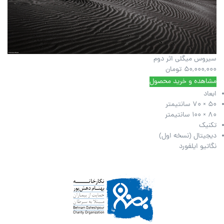
سیروس میگلی اثر دوم
50,000,000
تومان
مشاهده و خرید محصول
ابعاد
50 × 70 سانتیمتر
80 × 100 سانتیمتر
تکنیک
دیجیتال (نسخه اول)
نگاتیو ایلفورد