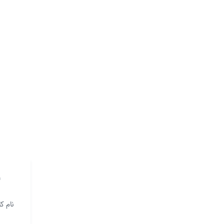
و
نام ک