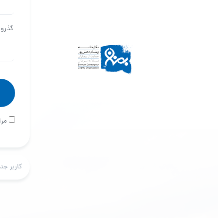
گذروا
مرا
کاربر جد