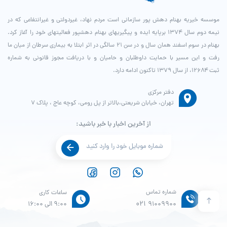
موسسه خیریه بهنام دهش پور سازمانی است مردم نهاد، غیردولتی و غیرانتفاعی که در
نیمه دوم سال ۱۳۷۴ برپایه ایده و پیگیری­های بهنام دهش­پور فعالیت­های خود را آغاز کرد.
بهنام در سوم اسفند همان سال و در سن ۲۱ سالگی در اثر ابتلا به بیماری سرطان از میان ما
رفت و این مسیر با حمایت داوطلبان و حامیان و با دریافت مجوز قانونی به شماره
ثبت ۱۲۶۸۴، از سال ۱۳۷۹ تاکنون ادامه دارد.
دفتر مرکزی
تهران، خیابان شریعتی،بالاتر از پل رومی، کوچه عاج ، پلاک ۷
از آخرین اخبار با خبر باشید:
شماره تماس
ساعات کاری
021
91009900
9:00 الی 16:00