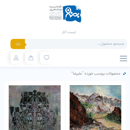
لیست آثار
Products
بگرد
search
محصولات برچسب خورده “علیرضا”