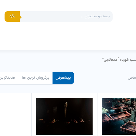
Products
بگرد
search
ب خورده “مدقالچی”
ساس
پیشفرض
پرفروش ترین ها
جدیدترین