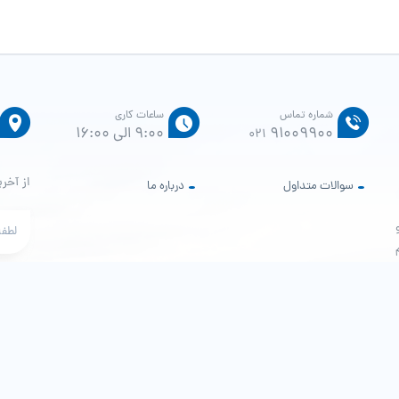
شماره تماس
ساعات کاری
91009900
9:00 الی 16:00
021
از آخری
سوالات متداول
درباره ما
م
هش پور