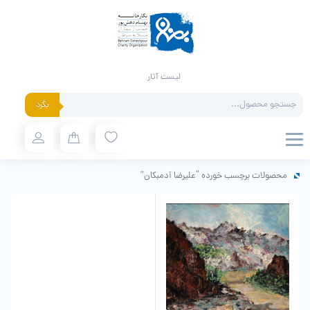
لیست آثار
Products
بگرد
search
محصولات برچسب خورده “علیرضا آدمبکان”