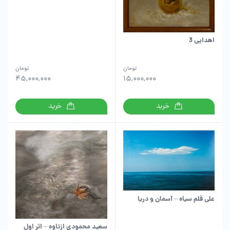
اهدایی 3
تومان
تومان
45,000,000
15,000,000
خرید
خرید
علی قلم سیاه – آسمان و دریا
سعید محمودی ازتاوه – اثر اول