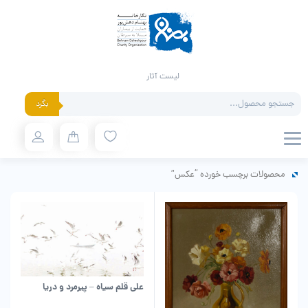
لیست آثار
Products
بگرد
search
محصولات برچسب خورده “عکس”
علی قلم سیاه – پیرمرد و دریا