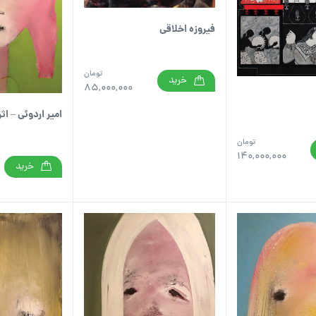
فیروزه اخلاقی
تومان
خرید
85,000,000
امیر اردوئی – اثر
تومان
140,000,000
خرید