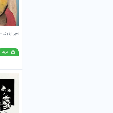
امیر اردوئی –
خرید