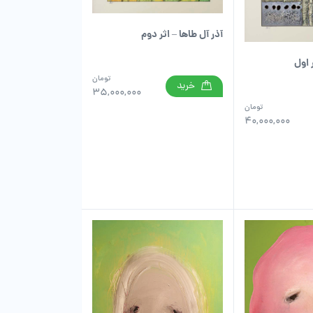
آذر آل طاها – اثر دوم
 اول
تومان
خرید
35,000,000
تومان
40,000,000