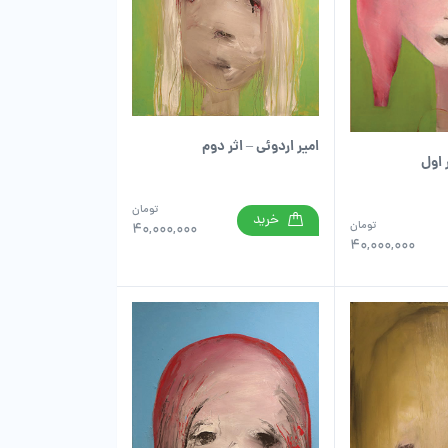
امیر اردوئی – اثر دوم
 اول
تومان
خرید
تومان
40,000,000
40,000,000