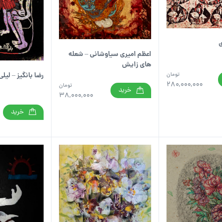
ی
اعظم امیری سیاوشانی – شعله
های زایش
تومان
رضا بانگیز – لیل
280,000,000
تومان
خرید
38,000,000
خرید