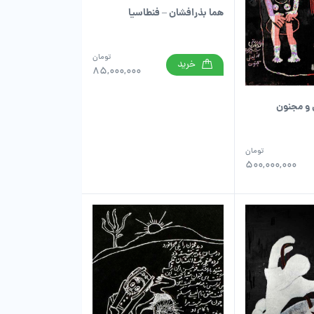
هما بذرافشان – فنطاسیا
تومان
خرید
85,000,000
ی و مجنون
تومان
500,000,000