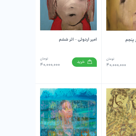
امیر اردوئی – اثر ششم
ر پنجم
تومان
تومان
خرید
40,000,000
40,000,000