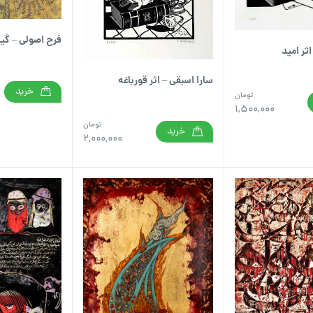
فرح اصولی – گی
ثر امید
سارا اسبقی – اثر قورباغه
خرید
تومان
1,500,000
تومان
خرید
2,000,000