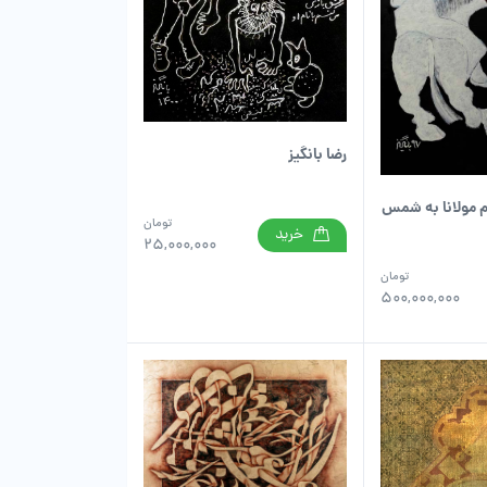
رضا بانگیز
ام مولانا به شمس
تومان
خرید
25,000,000
تومان
500,000,000