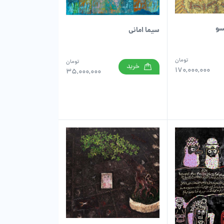
سو
سیما امانی
تومان
تومان
خرید
170,000,000
35,000,000