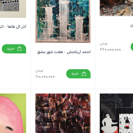
ن
آذر آل طاها – اثر
تومان
خرید
220,000,000
احمد آریامنش – هفت شهر عشق
تومان
خرید
110,000,000