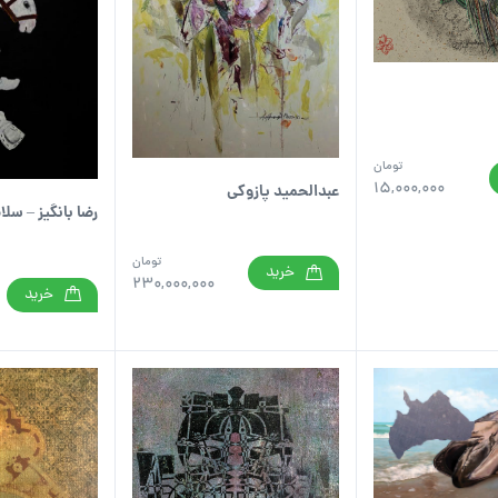
تومان
15,000,000
عبدالحمید پازوکی
رضا بانگیز – سل
تومان
خرید
230,000,000
خرید