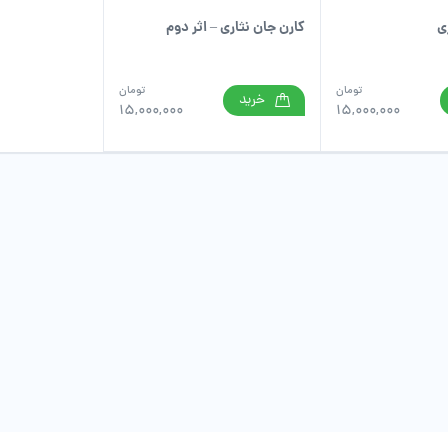
ی
کارن جان نثاری – اثر دوم
تومان
تومان
خرید
15,000,000
15,000,000