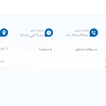
شماره تماس
ساعات کاری
91009900
9:00 الی 16:00
021
از آخری
سوالات متداول
درباره ما
م
هش پور