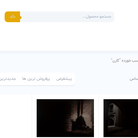
Products
بگرد
search
ب خورده “کارن”
ساس
پیشفرض
پرفروش ترین ها
جدیدترین