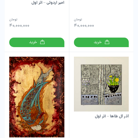
امیر اردوئی – اثر اول
تومان
تومان
40,000,000
40,000,000
خرید
خرید
آذر آل طاها – اثر اول