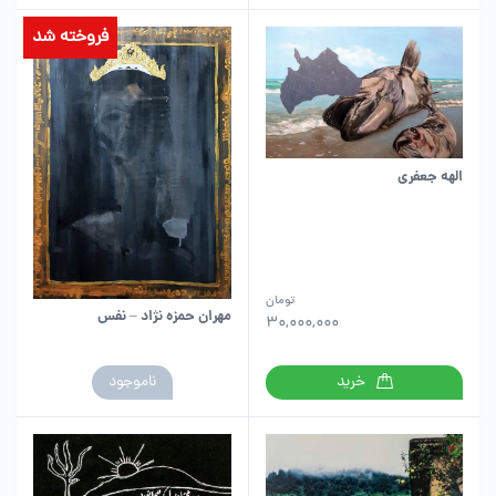
فروخته شد
الهه جعفری
تومان
مهران حمزه نژاد – نفس
30,000,000
خرید
ناموجود