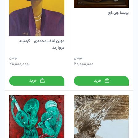
پریسا جی.اچ
مهین لطف محمدی – گردنبند
مروارید
تومان
تومان
20,000,000
20,000,000
خرید
خرید