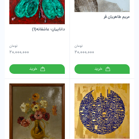
مریم طاهریان فر
داناییان- عاشقانه(1)
تومان
تومان
20,000,000
20,000,000
خرید
خرید