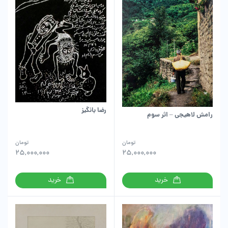
رضا بانگیز
رامش لاهیجی – اثر سوم
تومان
تومان
25,000,000
25,000,000
خرید
خرید