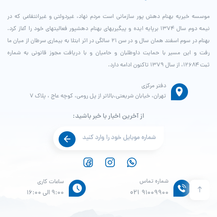
موسسه خیریه بهنام دهش پور سازمانی است مردم نهاد، غیردولتی و غیرانتفاعی که در
نیمه دوم سال ۱۳۷۴ برپایه ایده و پیگیری­های بهنام دهش­پور فعالیت­های خود را آغاز کرد.
بهنام در سوم اسفند همان سال و در سن ۲۱ سالگی در اثر ابتلا به بیماری سرطان از میان ما
رفت و این مسیر با حمایت داوطلبان و حامیان و با دریافت مجوز قانونی به شماره
ثبت ۱۲۶۸۴، از سال ۱۳۷۹ تاکنون ادامه دارد.
دفتر مرکزی
تهران، خیابان شریعتی،بالاتر از پل رومی، کوچه عاج ، پلاک ۷
از آخرین اخبار با خبر باشید:
شماره تماس
ساعات کاری
021
91009900
9:00 الی 16:00