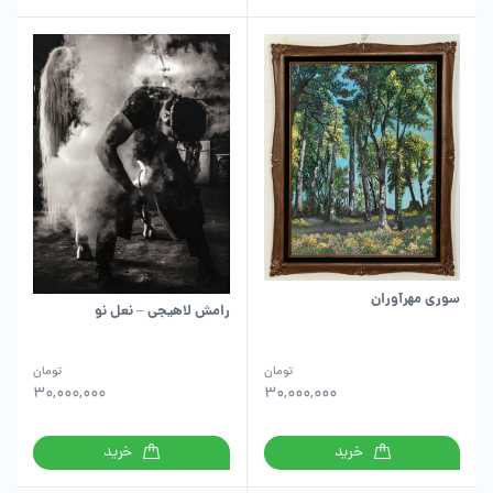
سوری مهرآوران
رامش لاهیجی – نعل نو
تومان
تومان
30,000,000
30,000,000
خرید
خرید