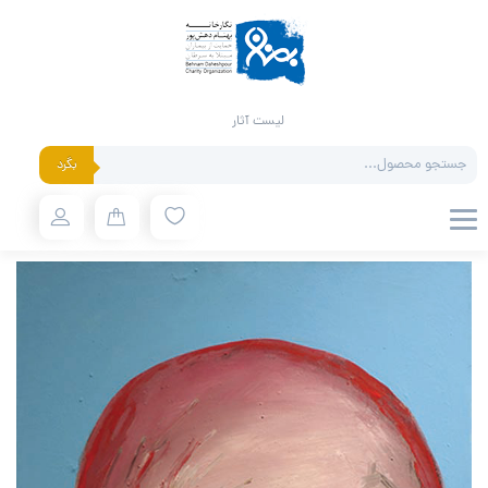
لیست آثار
Products
بگرد
search