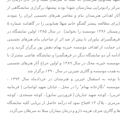
مرکز رادیوتراپی بیمارستان شهدا بودند پیشنهاد برگزاری نمایشگاهی از
آثار اهدائی هنرمندان بنام و معاصر هنرهای تجسمی ایران را نمودند
(برای مطالعه بیشتر گفتگو خانم شهلا همایونی را در گاهنامه شماره ۵
زمستان ۱۳۹۶ موسسه را بخوانید) . در سال ۱۳۸۵ اولین نمایشگاه در
فرهنگسرای نیاوران با بیش از صد اثر از صاحبان بنام هنرهای تجسمی
در حمایت از اهداف موسسه خیریه بهنام دهش پور برگزار گردید و در
ادامه آن دو نمایشگاه دیگر در فرهنگسرا و نمایشگاه نقاشی مشترک با
موسسه خیریه محک در سال ۱۳۸۹ و اولین حراج آثار هنرهای تجسمی
به همت موسسه و گالری شیرین در سال ۱۳۹۰ برگزار شد.
با توجه به استقبال خیرین و هنرمندان در خردادماه سال ١٣٩٣ ،
موسسه “نگارخانه بهنام” را در محل ، خیابان شهید لواسانی ( فرمانیه
غربی) ، کوچه شهید جباریان ( فروردین سابق) ، کوچه مسجدی ، کوچه
مرمری ، پلاک ۱۳ افتتاح نمود که درآمد حاصل از برپایی کلیه نمایشگاه
ها و گالری صرف هزینه دارو و درمان بیماران مبتلا به سرطان می‌گردد.