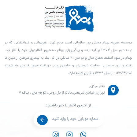
موسسه خیریه بهنام دهش پور سازمانی است مردم نهاد، غیردولتی و غیرانتفاعی که در
نیمه دوم سال ۱۳۷۴ برپایه ایده و پیگیری­های بهنام دهش­پور فعالیت­های خود را آغاز کرد.
بهنام در سوم اسفند همان سال و در سن ۲۱ سالگی در اثر ابتلا به بیماری سرطان از میان ما
رفت و این مسیر با حمایت داوطلبان و حامیان و با دریافت مجوز قانونی به شماره
ثبت ۱۲۶۸۴، از سال ۱۳۷۹ تاکنون ادامه دارد.
دفتر مرکزی
تهران، خیابان شریعتی،بالاتر از پل رومی، کوچه عاج ، پلاک ۷
از آخرین اخبار با خبر باشید: