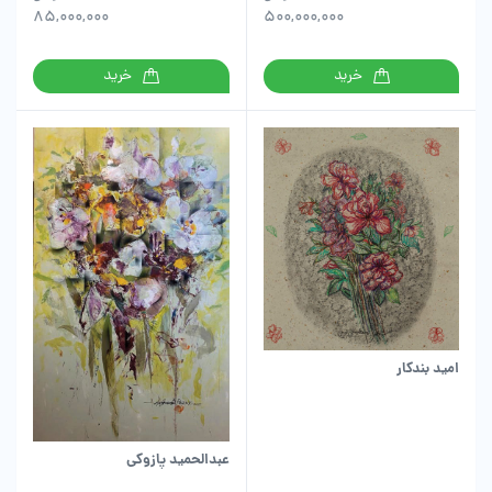
85,000,000
500,000,000
خرید
خرید
امید بندکار
عبدالحمید پازوکی