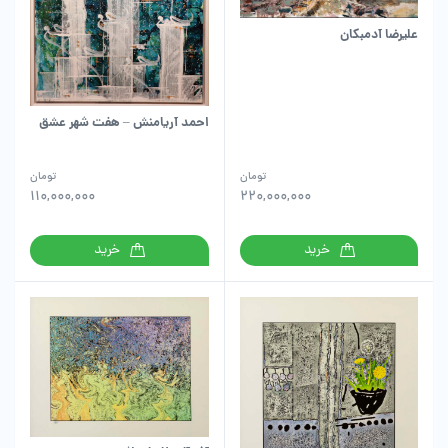
علیرضا آدمبکان
احمد آریامنش – هفت شهر عشق
تومان
تومان
110,000,000
220,000,000
خرید
خرید