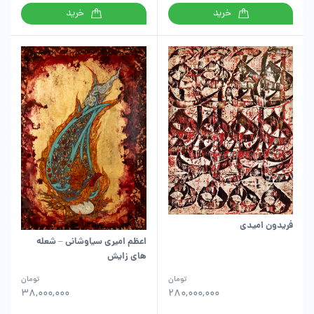
خرید
خرید
فریدون امیدی
اعظم امیری سیاوشانی – شعله
های زایش
تومان
تومان
38,000,000
280,000,000