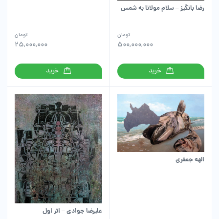
رضا بانگیز – سلام مولانا به شمس
تومان
تومان
25,000,000
500,000,000
خرید
خرید
الهه جعفری
علیرضا جوادی – اثر اول