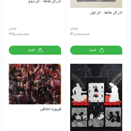
آذر آل طاها – اثر دوم
آذر آل طاها – اثر اول
تومان
تومان
35,000,000
40,000,000
خرید
خرید
فیروزه اخلاقی