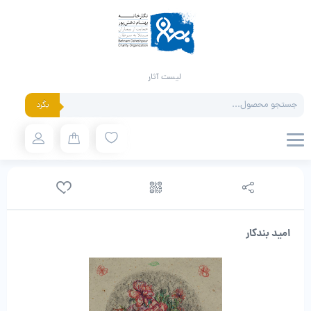
لیست آثار
Products
بگرد
search
امید بندکار