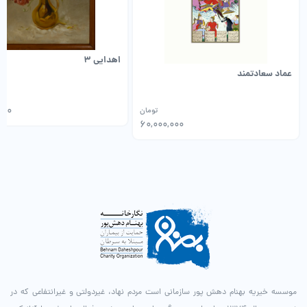
اهدایی 3
عماد سعادتمند
000
تومان
60,000,000
موسسه خیریه بهنام دهش پور سازمانی است مردم نهاد، غیردولتی و غیرانتفاعی که در