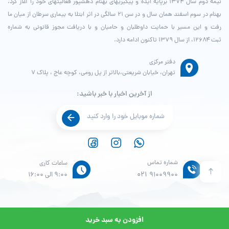
نیمه دوم سال ۱۳۷۴ برپایه ایده و پیگیری­های بهنام دهش­پور فعالیت­های خود را آغاز کرد.
بهنام در سوم اسفند همان سال و در سن ۲۱ سالگی در اثر ابتلا به بیماری سرطان از میان ما
رفت و این مسیر با حمایت داوطلبان و حامیان و با دریافت مجوز قانونی به شماره
ثبت ۱۲۶۸۴، از سال ۱۳۷۹ تاکنون ادامه دارد.
دفتر مرکزی
تهران، خیابان شریعتی،بالاتر از پل رومی، کوچه عاج ، پلاک ۷
از آخرین اخبار با خبر باشید:
شماره تماس
ساعات کاری
021
91009900
9:00 الی 16:00
افزودن به سبد خرید
© طراحی و پشتیبانی سایت واحد انفورماتیک موسسه خیریه بهنام دهش پور