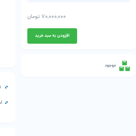
70,000,000
تومان
بابک
افزودن به سبد خرید
رشوند
عدد
موجود
ت
اه