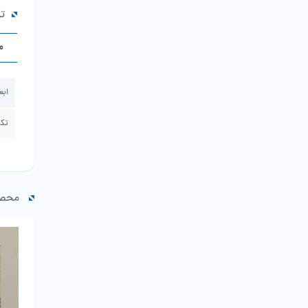
ت
م
ابع
تک
محصو