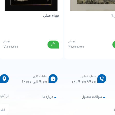
1
بهرام حنفی
تومان
تومان
7,000,000
20,000,000
شماره تماس
ساعات کاری
91009900
9:00 الی 16:00
021
از آخری
سوالات متداول
درباره ما