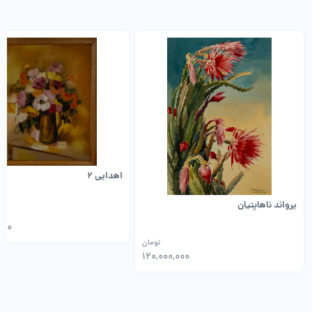
اهدایی 2
یرواند ناهاپتیان
000
تومان
120,000,000