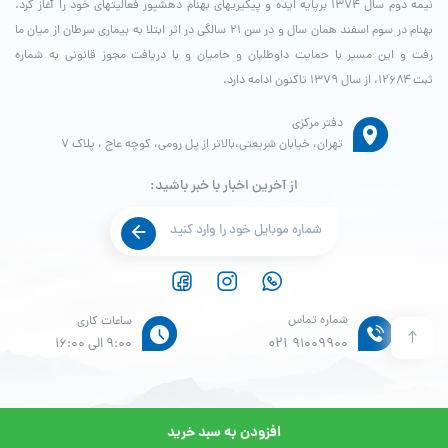
نیمه دوم سال ۱۳۷۴ برپایه ایده و پیگیری­های بهنام دهش­پور فعالیت­های خود را آغاز کرد.
بهنام در سوم اسفند همان سال و در سن ۲۱ سالگی در اثر ابتلا به بیماری سرطان از میان ما
رفت و این مسیر با حمایت داوطلبان و حامیان و با دریافت مجوز قانونی به شماره
ثبت ۱۲۶۸۴، از سال ۱۳۷۹ تاکنون ادامه دارد.
دفتر مرکزی
تهران، خیابان شریعتی،بالاتر از پل رومی، کوچه عاج ، پلاک ۷
از آخرین اخبار با خبر باشید:
شماره تماس
ساعات کاری
021
91009900
9:00 الی 16:00
افزودن به سبد خرید
© طراحی و پشتیبانی سایت واحد انفورماتیک موسسه خیریه بهنام دهش پور