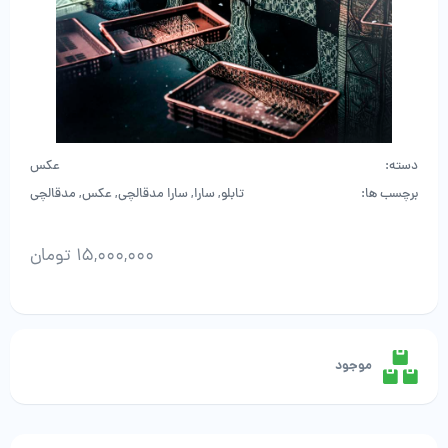
دسته:
عکس
برچسب ها:
تابلو
,
سارا
,
سارا مدقالچی
,
عکس
,
مدقالچی
15,000,000
تومان
سارا
مدقالچی
-
اثر
موجود
اول
عدد