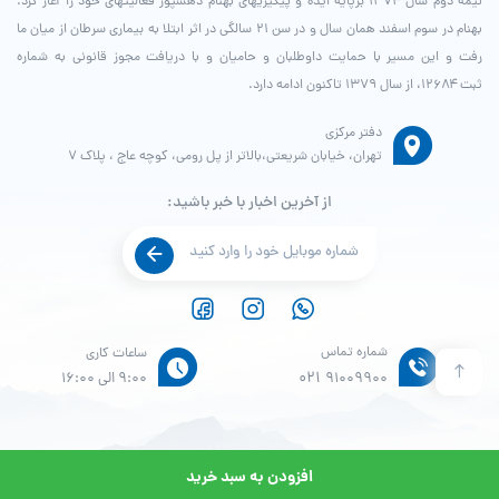
نیمه دوم سال ۱۳۷۴ برپایه ایده و پیگیری­های بهنام دهش­پور فعالیت­های خود را آغاز کرد.
بهنام در سوم اسفند همان سال و در سن ۲۱ سالگی در اثر ابتلا به بیماری سرطان از میان ما
رفت و این مسیر با حمایت داوطلبان و حامیان و با دریافت مجوز قانونی به شماره
ثبت ۱۲۶۸۴، از سال ۱۳۷۹ تاکنون ادامه دارد.
دفتر مرکزی
تهران، خیابان شریعتی،بالاتر از پل رومی، کوچه عاج ، پلاک ۷
از آخرین اخبار با خبر باشید:
شماره تماس
ساعات کاری
021
91009900
9:00 الی 16:00
افزودن به سبد خرید
© طراحی و پشتیبانی سایت واحد انفورماتیک موسسه خیریه بهنام دهش پور