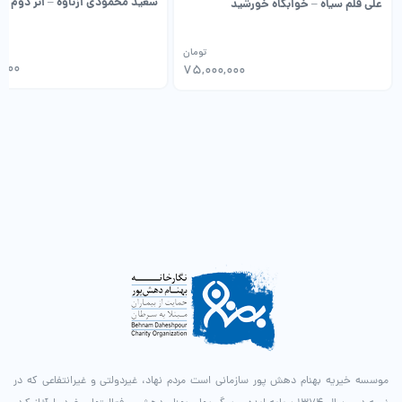
سعید محمودی ازناوه – اثر دوم
علی قلم سیاه – خوابگاه خورشید
تومان
,000
75,000,000
موسسه خیریه بهنام دهش پور سازمانی است مردم نهاد، غیردولتی و غیرانتفاعی که در