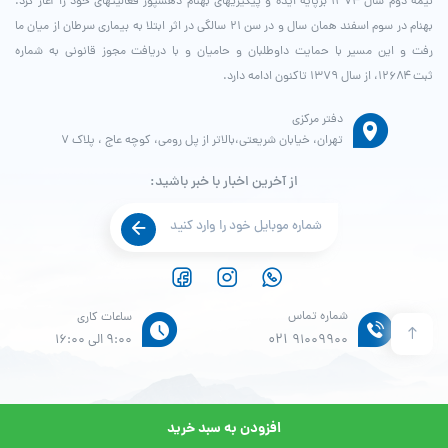
نیمه دوم سال ۱۳۷۴ برپایه ایده و پیگیری­های بهنام دهش­پور فعالیت­های خود را آغاز کرد.
بهنام در سوم اسفند همان سال و در سن ۲۱ سالگی در اثر ابتلا به بیماری سرطان از میان ما
رفت و این مسیر با حمایت داوطلبان و حامیان و با دریافت مجوز قانونی به شماره
ثبت ۱۲۶۸۴، از سال ۱۳۷۹ تاکنون ادامه دارد.
دفتر مرکزی
تهران، خیابان شریعتی،بالاتر از پل رومی، کوچه عاج ، پلاک ۷
از آخرین اخبار با خبر باشید:
شماره تماس
ساعات کاری
021
91009900
9:00 الی 16:00
افزودن به سبد خرید
© طراحی و پشتیبانی سایت واحد انفورماتیک موسسه خیریه بهنام دهش پور