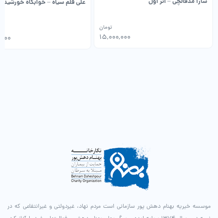
سارا مدقالچی – اثر اول
علی قلم سیاه – خوابگاه خورشید
تومان
15,000,000
,000
موسسه خیریه بهنام دهش پور سازمانی است مردم نهاد، غیردولتی و غیرانتفاعی که در