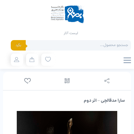
لیست آثار
Products
بگرد
search
سارا مدقالچی – اثر دوم