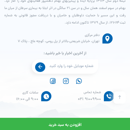
نیمه دوم سال ۱۳۷۴ برپایه ایده و پیگیری­های بهنام دهش­پور فعالیت­های خود را آغاز کرد.
بهنام در سوم اسفند همان سال و در سن ۲۱ سالگی در اثر ابتلا به بیماری سرطان از میان ما
رفت و این مسیر با حمایت داوطلبان و حامیان و با دریافت مجوز قانونی به شماره
ثبت ۱۲۶۸۴، از سال ۱۳۷۹ تاکنون ادامه دارد.
دفتر مرکزی
تهران، خیابان شریعتی،بالاتر از پل رومی، کوچه عاج ، پلاک ۷
از آخرین اخبار با خبر باشید:
شماره تماس
ساعات کاری
021
91009900
9:00 الی 16:00
افزودن به سبد خرید
© طراحی و پشتیبانی سایت واحد انفورماتیک موسسه خیریه بهنام دهش پور