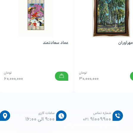
هرآوران
عماد سعادتمند
تومان
تومان
60,000,000
30,000,000
شماره تماس
ساعات کاری
91009900
9:00 الی 16:00
021