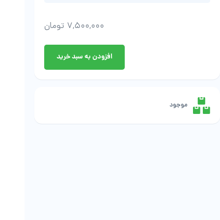
7,500,000
تومان
علیرضا
افزودن به سبد خرید
جوادی
-
اثر
اول
عدد
موجود