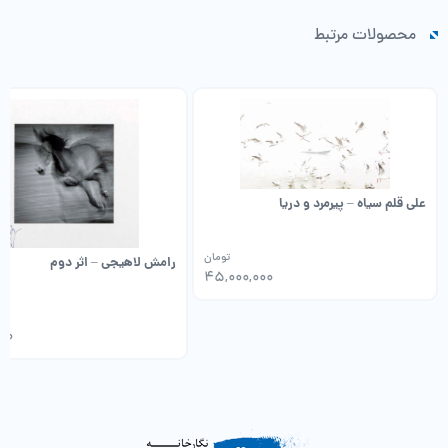
محصولات مرتبط
علی قلم سیاه – پیرمرد و دریا
تومان
رامش لاهیجی – اثر دوم
45,000,000
000