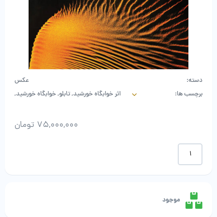
دسته:
عکس
برچسب ها:
اثر خوابگاه خورشید
,
تابلو
,
خوابگاه خورشید
,
عکس
,
علی
,
علی قلم سیاه
,
قلم سیاه
75,000,000
تومان
علی
قلم
سیاه
-
خوابگاه
خورشید
موجود
عدد