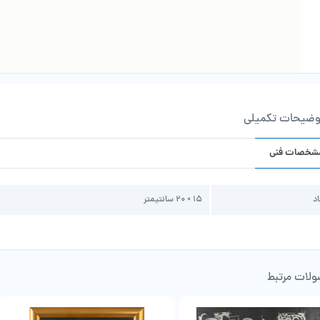
وضیحات تکمیلی
شخصات فنی
اد
15 × 20 سانتیمتر
لات مرتبط