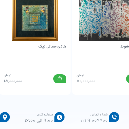
شوند
هادی جمالی نیک
تومان
تومان
15,000,000
70,000,000
شماره تماس
ساعات کاری
91009900
9:00 الی 16:00
021