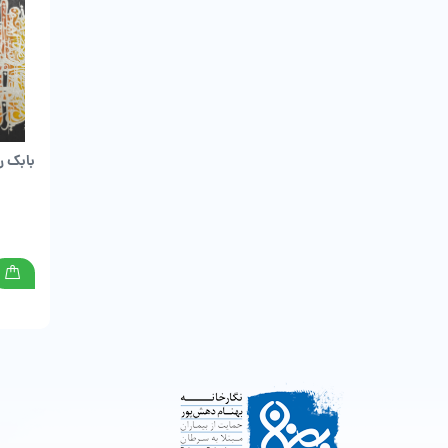
بابک ر