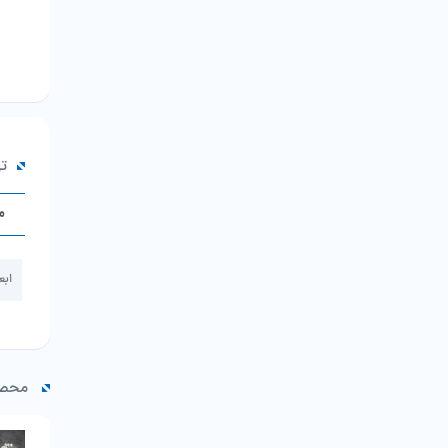
ت
م
ابع
محصو