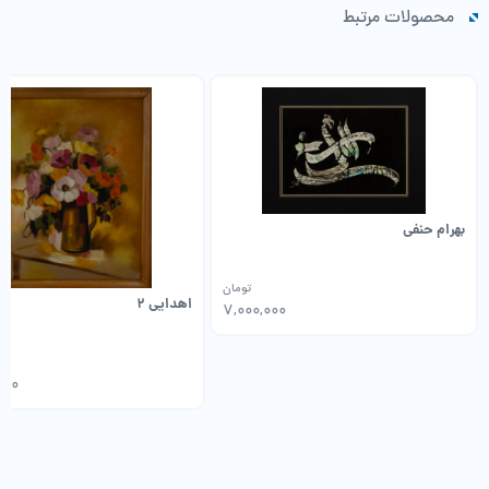
محصولات مرتبط
بهرام حنفی
تومان
اهدایی 2
7,000,000
000