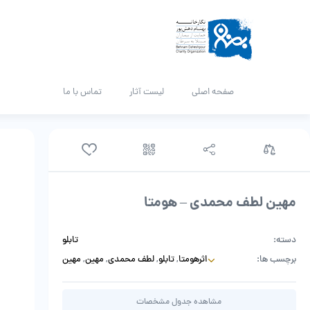
صفحه اصلی
لیست آثار
تماس با ما
مهین لطف محمدی – هومتا
دسته:
تابلو
برچسب ها:
اثرهومتا
,
تابلو
,
لطف محمدی
,
مهین
,
مهین
لطف محمدی
,
نقاشی
,
هومتا
مشاهده جدول مشخصات