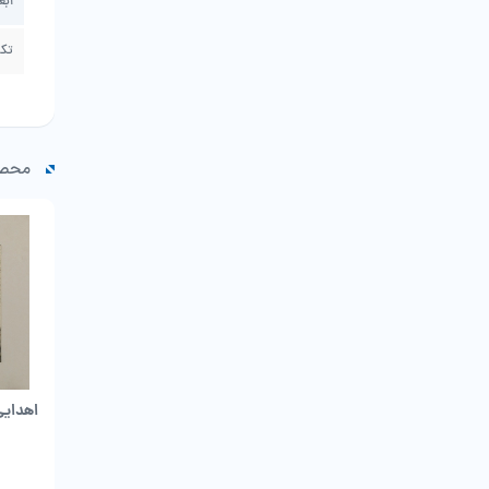
ابع
تک
محصو
اهدایی 