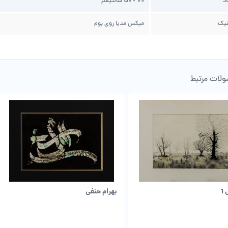
اد
70 × 50 سانتیمتر
نیک
میکس مدیا روی بوم
لات مرتبط
1
بهرام حنفی