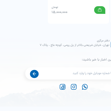
تومان
,000
15,000,000
دفتر مرکزی
تهران، خیابان شریعتی،بالاتر از پل رومی، کوچه عاج ، پلاک ۷
ن اخبار با خبر باشید: