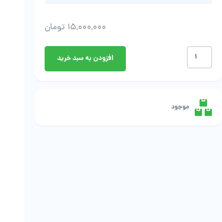
15,000,000
تومان
مهین
افزودن به سبد خرید
لطف
محمدی
-
هومتا
عدد
موجود