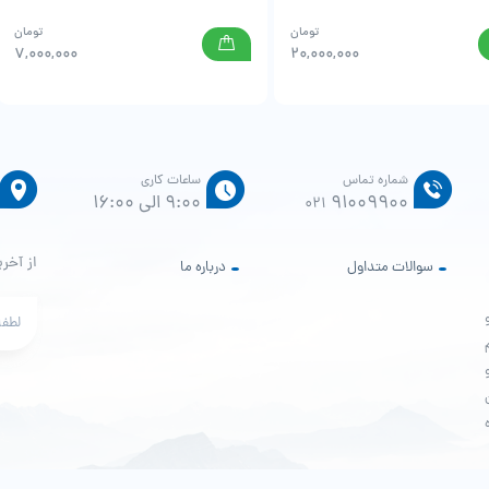
تومان
تومان
7,000,000
20,000,000
شماره تماس
ساعات کاری
91009900
9:00 الی 16:00
021
از آخری
سوالات متداول
درباره ما
م
هش پور