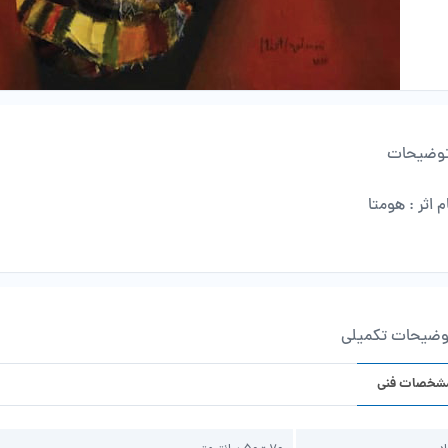
وضیحات
م اثر : هومتا
وضیحات تکمیلی
شخصات فنی