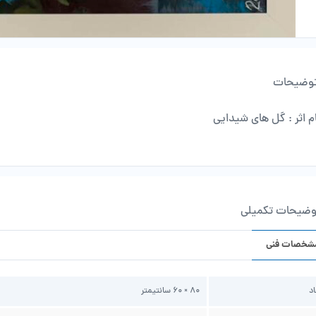
وضیحات
م اثر : گل های شیدایی
وضیحات تکمیلی
شخصات فنی
اد
80 × 60 سانتیمتر