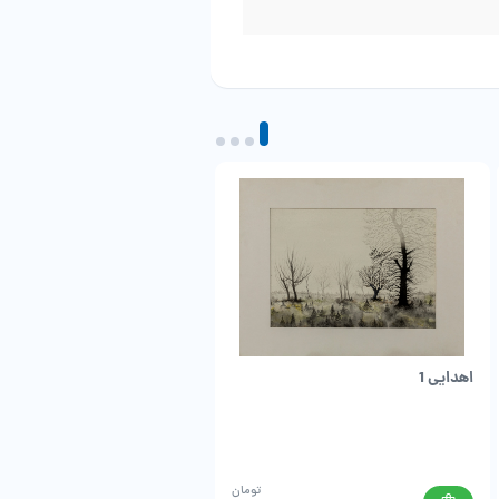
اهدایی 1
یرواند ناهاپتیان
تومان