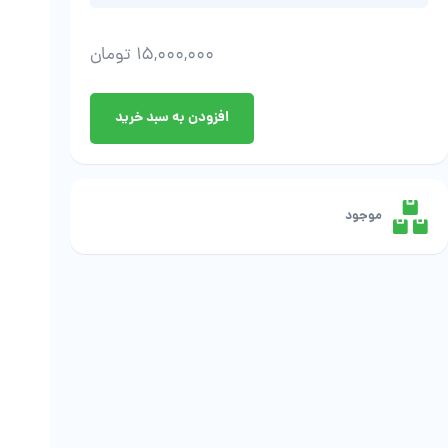
15,000,000
تومان
پریسا
افزودن به سبد خرید
شاد
-
گل
های
شیدایی
موجود
عدد