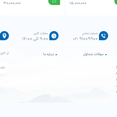
30,000,000
15,000,000
شماره تماس
ساعات کاری
91009900
9:00 الی 16:00
021
از آخری
سوالات متداول
درباره ما
م
هش پور