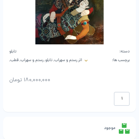
دسته:
تابلو
برچسب ها:
اثر رستم و سهراب
,
تابلو
,
رستم و سهراب
,
قطب
,
کمال الدین
,
کمال الدین قطب
,
نقاشی
180,000,000
تومان
کمال
الدین
قطب
-
رستم
و
موجود
سهراب