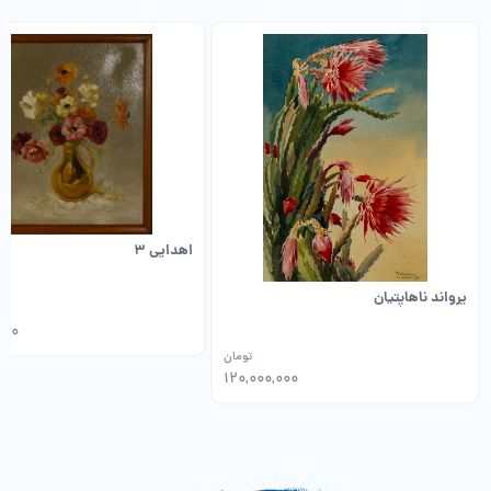
اهدایی 3
یرواند ناهاپتیان
000
تومان
120,000,000