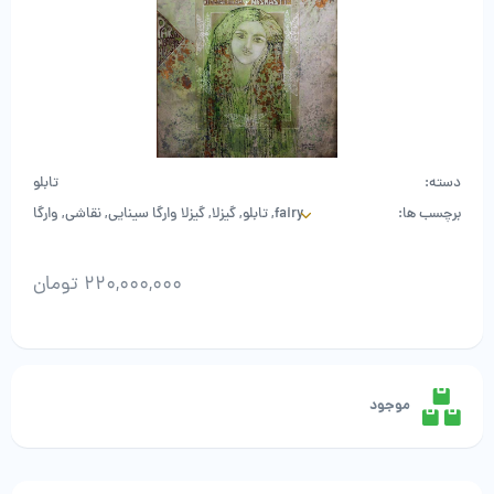
دسته:
تابلو
برچسب ها:
fairy
,
تابلو
,
گیزلا
,
گیزلا وارگا سینایی
,
نقاشی
,
وارگا
سینایی
220,000,000
تومان
گیزلا
وارگا
سینایی
-
موجود
Fairy
عدد