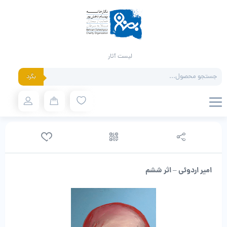
لیست آثار
Products
بگرد
search
امیر اردوئی – اثر ششم