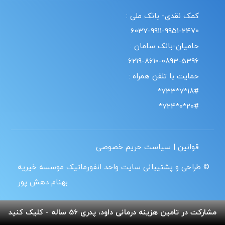
کمک نقدی- بانک ملی :
6037-9911-9951-2470
حامیان-بانک سامان :
6219-8610-0893-5396
حمایت با تلفن همراه :
18#*7*733*
20#*0*724*
قوانین | سیاست حریم خصوصی
© طراحی و پشتیبانی سایت واحد انفورماتیک موسسه خیریه
بهنام دهش پور
مشارکت در تامین هزینه درمانی داود، پدری 56 ساله - کلیک کنید