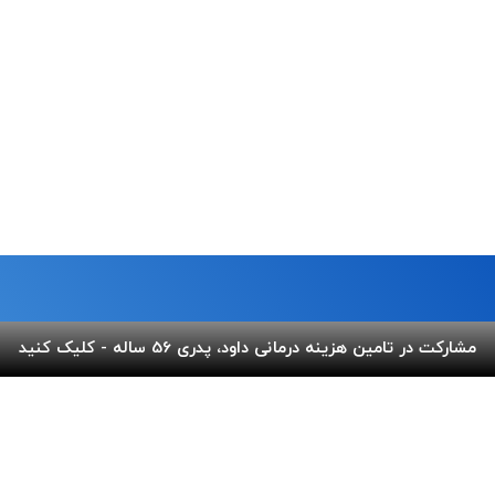
مشارکت در تامین هزینه درمانی داود، پدری 56 ساله - کلیک کنید
ما
لینک های مفید
 خیابان شریعتی،بالاتر از پل
پرداخت آنلاین
گالری ب
کوچه عاج ، پلاک ۷
اپلیکیشن بهنام
سفارش