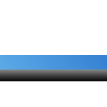
شماره حساب های خیریه
هنام
کمک نقدی- بانک ملی :
6037-9911-9951-2470
 قلک
حامیان-بانک سامان :