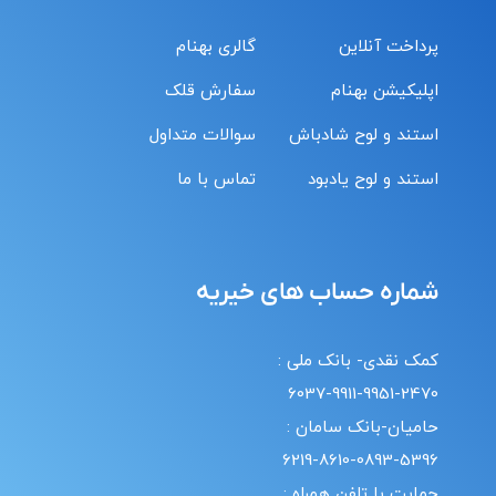
پرداخت آنلاین
گالری بهنام
اپلیکیشن بهنام
سفارش قلک
استند و لوح شادباش
سوالات متداول
استند و لوح یادبود
تماس با ما
شماره حساب های خیریه
کمک نقدی- بانک ملی :
6037-9911-9951-2470
حامیان-بانک سامان :
6219-8610-0893-5396
حمایت با تلفن همراه :