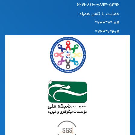
6219-8610-0893-5396
حمایت با تلفن همراه :
18#*7*733*
20#*0*724*