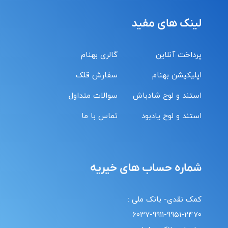
لینک های مفید
پرداخت آنلاین
گالری بهنام
اپلیکیشن بهنام
سفارش قلک
استند و لوح شادباش
سوالات متداول
استند و لوح یادبود
تماس با ما
شماره حساب های خیریه
کمک نقدی- بانک ملی :
6037-9911-9951-2470