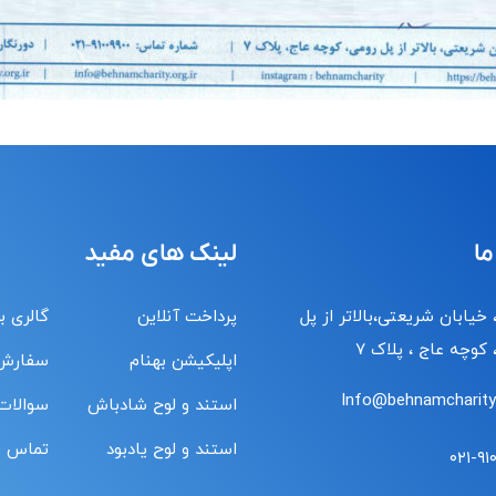
ما
لینک های مفید
 خیابان شریعتی،بالاتر از پل
پرداخت آنلاین
گالری ب
کوچه عاج ، پلاک ۷
اپلیکیشن بهنام
سفارش
Info@behnamcharity.
استند و لوح شادباش
سوالات
استند و لوح یادبود
تماس با
۰۲۱-۹۱