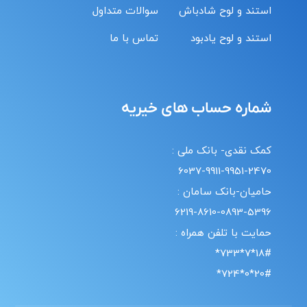
استند و لوح شادباش
سوالات متداول
استند و لوح یادبود
تماس با ما
شماره حساب های خیریه
کمک نقدی- بانک ملی :
6037-9911-9951-2470
حامیان-بانک سامان :
6219-8610-0893-5396
حمایت با تلفن همراه :
18#*7*733*
20#*0*724*