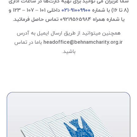
شما عزیزان می توانید برای تهیه کارت‌ها در ساعات اداری
(۸ تا ۱۶) با شماره
91009900-021
داخلی 101 – 107 – 123 و
یا شماره همراه 09219565984 تماس حاصل فرمائید.
همچنین میتوانید از طریق ارسال ایمیل به آدرس
headoffice@behnamcharity.org.ir
باما در تماس
باشید.