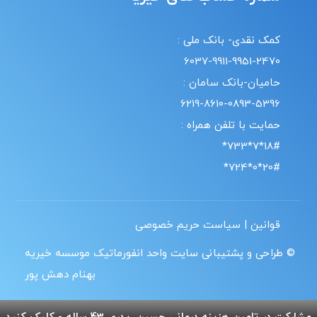
کمک نقدی- بانک ملی :
6037-9911-9951-2470
حامیان-بانک سامان :
6219-8610-0893-5396
حمایت با تلفن همراه :
18#*7*733*
20#*0*724*
قوانین | سیاست حریم خصوصی
© طراحی و پشتیبانی سایت واحد انفورماتیک موسسه خیریه
بهنام دهش پور