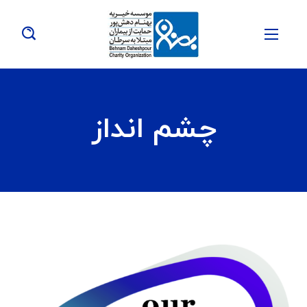
چشم انداز