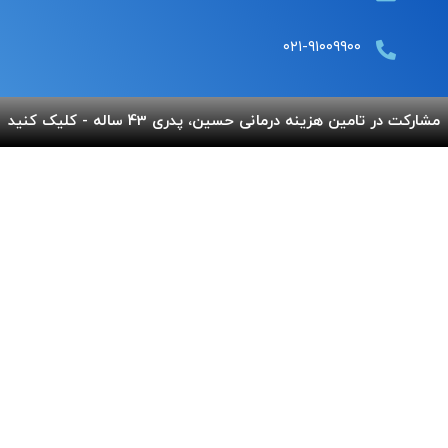
۰۲۱-۹۱۰۰۹۹۰۰
مشارکت در تامین هزینه درمانی حسین، پدری 43 ساله - کلیک کنید
لینک های مفید
پرداخت آنلاین
گالری بهنام
اپلیکیشن بهنام
سفارش قلک
استند و لوح شادباش
سوالات متداول
استند و لوح یادبود
تماس با ما
شماره حساب های خیریه