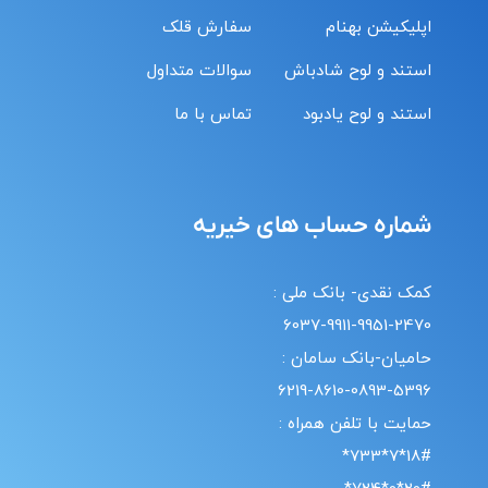
اپلیکیشن بهنام
سفارش قلک
استند و لوح شادباش
سوالات متداول
استند و لوح یادبود
تماس با ما
شماره حساب های خیریه
کمک نقدی- بانک ملی :
6037-9911-9951-2470
حامیان-بانک سامان :
6219-8610-0893-5396
حمایت با تلفن همراه :
18#*7*733*