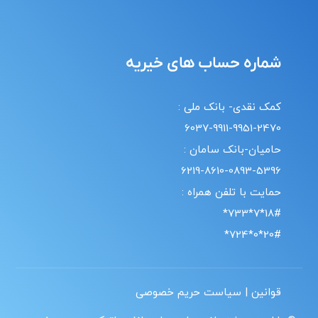
شماره حساب های خیریه
کمک نقدی- بانک ملی :
6037-9911-9951-2470
حامیان-بانک سامان :
6219-8610-0893-5396
حمایت با تلفن همراه :
18#*7*733*
20#*0*724*
قوانین | سیاست حریم خصوصی