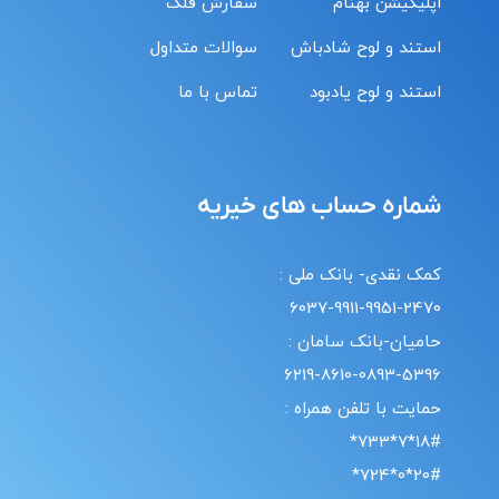
اپلیکیشن بهنام
سفارش قلک
استند و لوح شادباش
سوالات متداول
استند و لوح یادبود
تماس با ما
شماره حساب های خیریه
کمک نقدی- بانک ملی :
6037-9911-9951-2470
حامیان-بانک سامان :
6219-8610-0893-5396
حمایت با تلفن همراه :
18#*7*733*
20#*0*724*