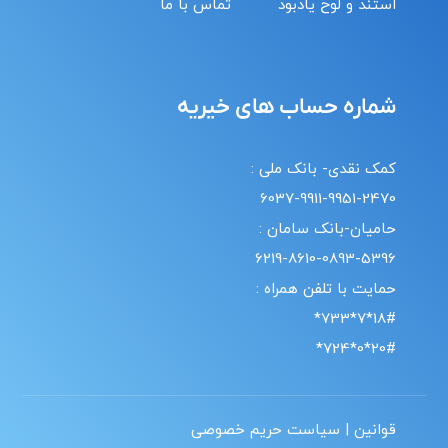
استند و لوح یادبود
تماس با ما
شماره حساب های خیریه
کمک نقدی- بانک ملی :
6037-9911-9951-2470
حامیان-بانک سامان :
6219-8610-0893-5396
حمایت با تلفن همراه :
18#*7*733*
20#*0*724*
قوانین | سیاست حریم خصوصی