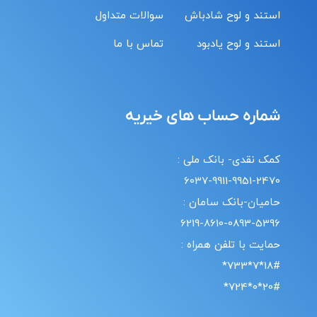
استند و لوح شادباش
سوالات متداول
استند و لوح یادبود
تماس با ما
شماره حساب های خیریه
کمک نقدی- بانک ملی :
6037-9911-9951-2470
حامیان-بانک سامان :
6219-8610-0893-5396
حمایت با تلفن همراه :
18#*7*733*
20#*0*724*