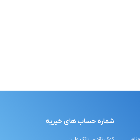
شماره حساب های خیریه
هنام
کمک نقدی- بانک ملی :