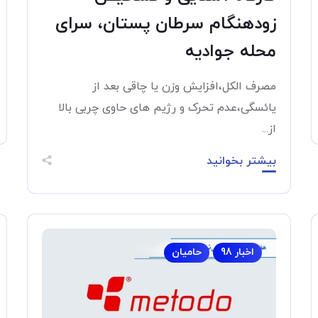
زودهنگام سرطان پستان، سرای
محله جوادیه
مصرف الکل،افزایش وزن یا چاقی بعد از
یائسگی،عدم تحرک و رژیم های حاوی چربی بالا
از...
بیشتر بخوانید
اخبار 98
حامیان