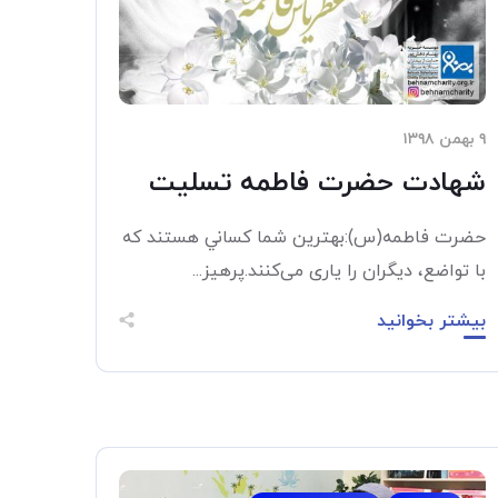
۹ بهمن ۱۳۹۸
شهادت حضرت فاطمه تسلیت
حضرت فاطمه(س):بهترين شما كساني هستند كه
با تواضع، ديگران را ياری می‌كنند.پرهيز...
بیشتر بخوانید