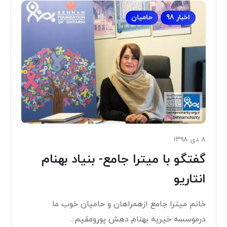
اخبار 98
حامیان
۸ دی ۱۳۹۸
گفتگو با میترا جامع- بنیاد بهنام
انتاریو
خانم میترا‌ جامع از‌همراهان و حامیان خوب ما
درموسسه خیریه بهنام دهش پور‌و‌مقیم...