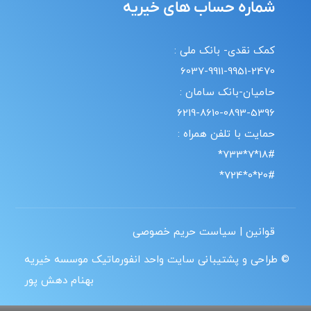
شماره حساب های خیریه
کمک نقدی- بانک ملی :
6037-9911-9951-2470
حامیان-بانک سامان :
6219-8610-0893-5396
حمایت با تلفن همراه :
18#*7*733*
20#*0*724*
قوانین | سیاست حریم خصوصی
© طراحی و پشتیبانی سایت واحد انفورماتیک موسسه خیریه
بهنام دهش پور