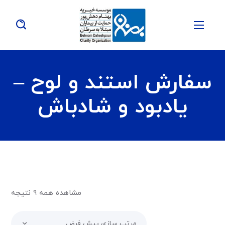
سفارش استند و لوح –
یادبود و شادباش
مشاهده همه ۹ نتیجه